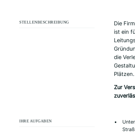
STELLENBESCHREIBUNG
Die Fir
ist ein 
Leitung
Gründu
die Ver
Gestalt
Plätzen.
Zur Ver
zuverlä
IHRE AUFGABEN
Unter
Straß