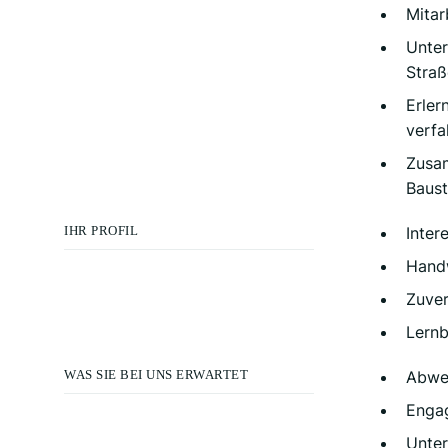
Mitar
Unter
Straß
Erler
verfa
Zusam
Baust
IHR PROFIL
Inter
Handw
Zuver
Lernb
WAS SIE BEI UNS ERWARTET
Abwec
Engag
Unter