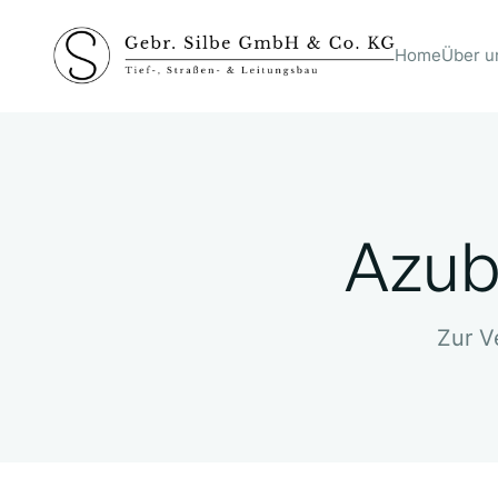
Home
Über u
Azub
Zur V